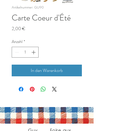
Artikelnummer: GU90
Carte Coeur d'Été
Preis
2,00 €
Anzahl
*
In den Warenkorb
Guy
Foire aux