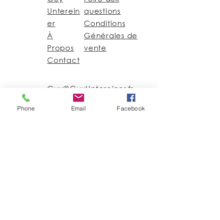
Unterein
questions
er
Conditions
À
Générales de
Propos
vente
Contact
Guy@GuyUntereiner.fr
8 rue du Général
Phone
Email
Facebook
Leclerc
67320 DRULINGEN
03 88 01 11 55
#GuyUntereiner
Pour rester informé des
nouveautés