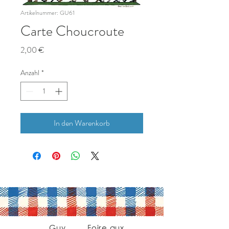
Artikelnummer: GU61
Carte Choucroute
Preis
2,00 €
Anzahl
*
In den Warenkorb
Guy
Foire aux