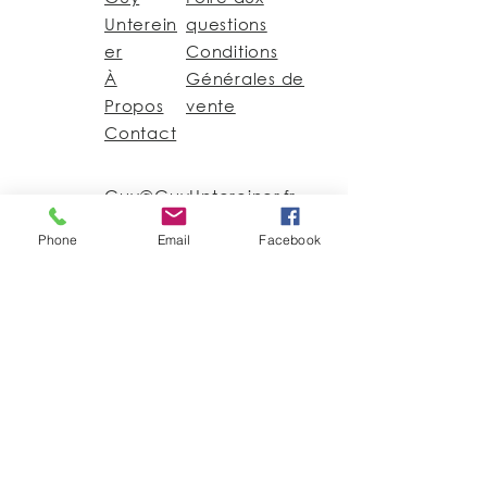
Unterein
questions
er
Conditions
À
Générales de
Propos
vente
Contact
Guy@GuyUntereiner.fr
8 rue du Général
Phone
Email
Facebook
Leclerc
67320 DRULINGEN
03 88 01 11 55
#GuyUntereiner
Pour rester informé des
nouveautés