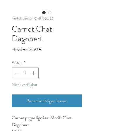
Artikelnummer: CARNGU52
Carnet Chat
Dagobert
Standardpreis
Sale-
 4,00 € 
2,50 €
Preis
Anzahl
*
Nicht verfügbar
Benachrichtigen lassen
Carnet pages lignées. Motif: Chat
Dagobert