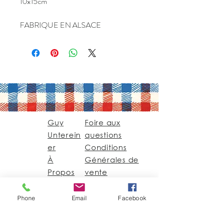
10x15cm
FABRIQUE EN ALSACE
Guy
Foire aux
Unterein
questions
er
Conditions
À
Générales de
Propos
vente
Contact
Phone
Email
Facebook
Guy@GuyUntereiner.fr