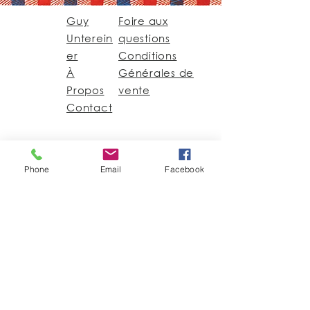
Guy
Foire aux
Unterein
questions
er
Conditions
À
Générales de
Propos
vente
Contact
Guy@GuyUntereiner.fr
8 rue du Général
Phone
Email
Facebook
Leclerc
67320 DRULINGEN
03 88 01 11 55
#GuyUntereiner