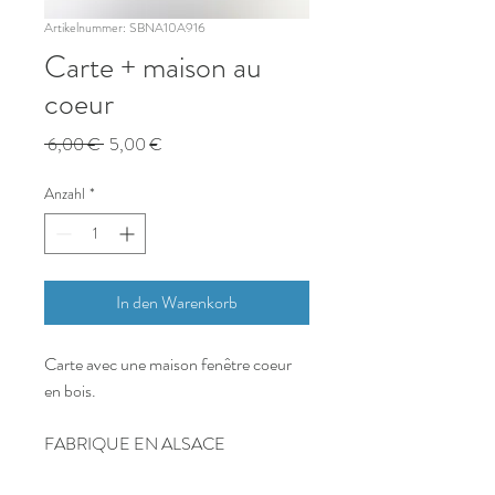
Artikelnummer: SBNA10A916
Carte + maison au
coeur
Standardpreis
Sale-
 6,00 € 
5,00 €
Preis
Anzahl
*
In den Warenkorb
Carte avec une maison fenêtre coeur
en bois.
FABRIQUE EN ALSACE