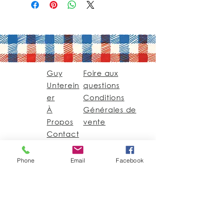
Guy
Foire aux
Unterein
questions
er
Conditions
À
Générales de
Propos
vente
Contact
Phone
Email
Facebook
Guy@GuyUntereiner.fr
8 rue du Général
Leclerc
67320 DRULINGEN
03 88 01 11 55