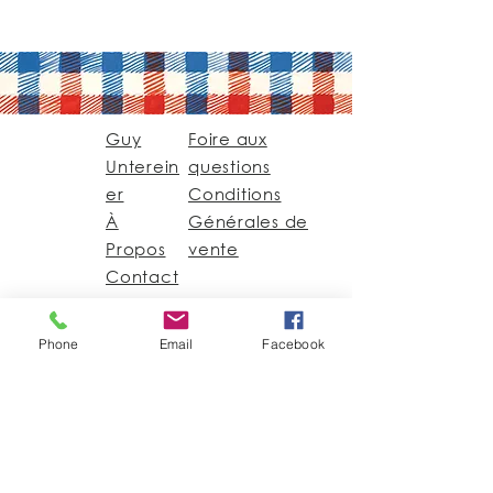
Guy
Foire aux
Unterein
questions
er
Conditions
À
Générales de
Propos
vente
Contact
Guy@GuyUntereiner.fr
Phone
Email
Facebook
8 rue du Général
Leclerc
67320 DRULINGEN
03 88 01 11 55