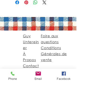
Guy
Foire aux
Unterein
questions
er
Conditions
À
Générales de
Propos
vente
Contact
Phone
Email
Facebook
Guy@GuyUntereiner.fr
8 rue du Général
Leclerc
67320 DRULINGEN
03 88 01 11 55